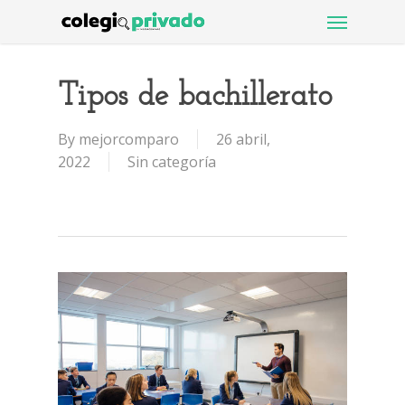
Menu
Skip
to
main
content
Tipos de bachillerato
By
mejorcomparo
26 abril,
2022
Sin categoría