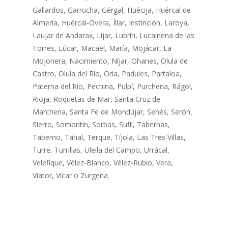
Gallardos, Garrucha, Gérgal, Huécija, Huércal de
Almería, Huércal-Overa, Íllar, Instinción, Laroya,
Laujar de Andarax, Líjar, Lubrín, Lucainena de las
Torres, Lúcar, Macael, María, Mojácar, La
Mojonera, Nacimiento, Níjar, Ohanes, Olula de
Castro, Olula del Río, Oria, Padules, Partaloa,
Paterna del Río, Pechina, Pulpí, Purchena, Rágol,
Rioja, Roquetas de Mar, Santa Cruz de
Marchena, Santa Fe de Mondújar, Senés, Serón,
Sierro, Somontín, Sorbas, Suflí, Tabernas,
Taberno, Tahal, Terque, Tíjola, Las Tres Villas,
Turre, Turrillas, Uleila del Campo, Urrácal,
Velefique, Vélez-Blanco, Vélez-Rubio, Vera,
Viator, Vícar o Zurgena.