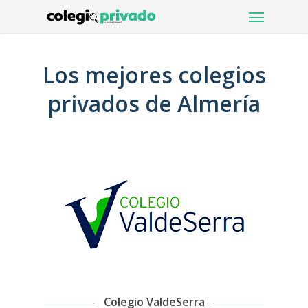
Menu
Skip
to
main
content
Los mejores colegios
privados de Almería
Colegio ValdeSerra