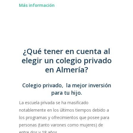
rutinas de pensamiento y actividades de
Institución educativa con alto grado de
capacidades mayores.
Más información
reflexión.
dificultad académica que busca potenciar el
Su objetivo como centro educativo es
Posee un gran campus con instalaciones de
desarrollo de las mejores cualidades de sus
aportar a su entorno un proyecto educativo
primer nivel, con todo lo necesario para
estudiantes.
de vanguardia e innovador que se adapte a
potenciar al máximo el desarrollo de sus
una sociedad que evoluciona día a día.
estudiantes
¿Qué tener en cuenta al
elegir un colegio privado
en Almería?
Colegio privado, la mejor inversión
para tu hijo.
La escuela privada se ha masificado
notablemente en los últimos tiempos debido a
los programas y ofrecimientos que posee para
personas (tanto varones como mujeres) de
entre dos y 18 años.